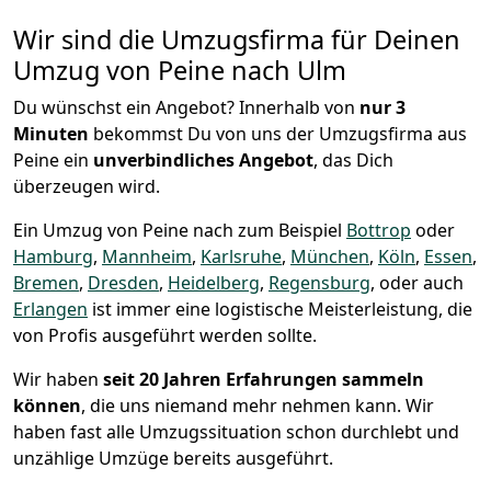
Wir sind die Umzugsfirma für Deinen
Umzug von Peine nach Ulm
Du wünschst ein Angebot? Innerhalb von
nur 3
Minuten
bekommst Du von uns der Umzugsfirma aus
Peine ein
unverbindliches Angebot
, das Dich
überzeugen wird.
Ein Umzug von Peine nach zum Beispiel
Bottrop
oder
Hamburg
,
Mannheim
,
Karlsruhe
,
München
,
Köln
,
Essen
,
Bremen
,
Dresden
,
Heidelberg
,
Regensburg
, oder auch
Erlangen
ist immer eine logistische Meisterleistung, die
von Profis ausgeführt werden sollte.
Wir haben
seit
20 Jahren Erfahrungen sammeln
können
, die uns niemand mehr nehmen kann. Wir
haben fast alle Umzugssituation schon durchlebt und
unzählige Umzüge bereits ausgeführt.