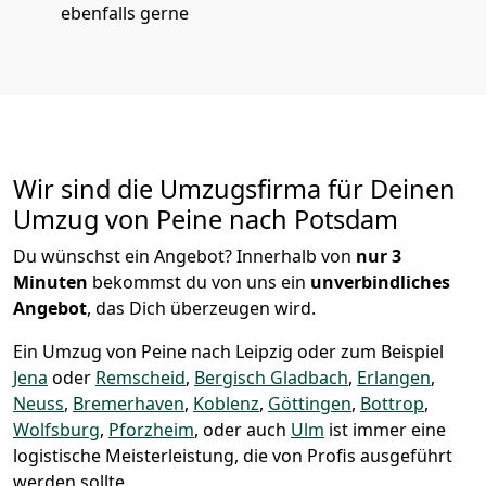
ebenfalls gerne
Wir sind die Umzugsfirma für Deinen
Umzug von Peine nach Potsdam
Du wünschst ein Angebot? Innerhalb von
nur 3
Minuten
bekommst du von uns ein
unverbindliches
Angebot
, das Dich überzeugen wird.
Ein Umzug von Peine nach Leipzig oder zum Beispiel
Jena
oder
Remscheid
,
Bergisch Gladbach
,
Erlangen
,
Neuss
,
Bremer­haven
,
Koblenz
,
Göttingen
,
Bottrop
,
Wolfsburg
,
Pforzheim
, oder auch
Ulm
ist immer eine
logistische Meisterleistung, die von Profis ausgeführt
werden sollte.