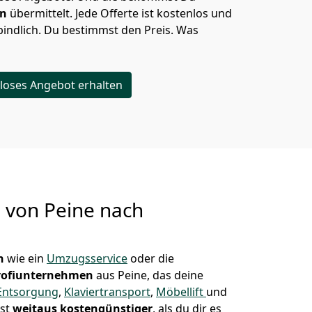
en
übermittelt. Jede Offerte ist kostenlos und
indlich. Du bestimmst den Preis. Was
loses Angebot erhalten
g von
Peine nach
n
wie ein
Umzugsservice
oder die
rofiunternehmen
aus Peine, das deine
Entsorgung
,
Klaviertransport
,
Möbellift
und
ist
weitaus kostengünstiger
, als du dir es