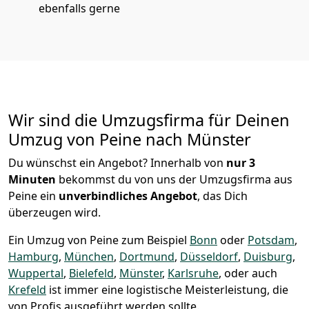
ebenfalls gerne
Wir sind die Umzugsfirma für Deinen
Umzug von Peine nach Münster
Du wünschst ein Angebot? Innerhalb von
nur 3
Minuten
bekommst du von uns der Umzugsfirma aus
Peine ein
unverbindliches Angebot
, das Dich
überzeugen wird.
Ein Umzug von Peine zum Beispiel
Bonn
oder
Potsdam
,
Hamburg
,
München
,
Dortmund
,
Düsseldorf
,
Duisburg
,
Wuppertal
,
Bielefeld
,
Münster
,
Karlsruhe
, oder auch
Krefeld
ist immer eine logistische Meisterleistung, die
von Profis ausgeführt werden sollte.