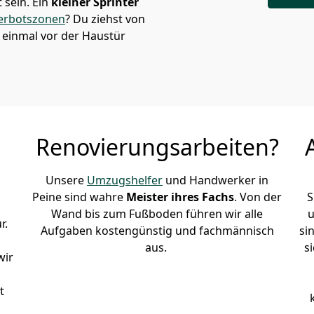
sein. Ein
kleiner Sprinter
erbotszonen
? Du ziehst von
 einmal vor der Haustür
Renovierungsarbeiten?
Unsere
Umzugshelfer
und Handwerker in
Peine sind wahre
Meister ihres Fachs
. Von der
S
Wand bis zum Fußboden führen wir alle
u
r.
Aufgaben kostengünstig und fachmännisch
si
aus.
s
wir
t