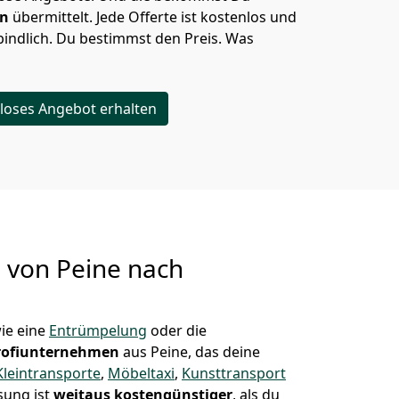
en
übermittelt. Jede Offerte ist kostenlos und
indlich. Du bestimmst den Preis. Was
loses Angebot erhalten
g von
Peine nach
ie eine
Entrümpelung
oder die
rofiunternehmen
aus Peine, das deine
Kleintransporte
,
Möbeltaxi
,
Kunsttransport
sung ist
weitaus kostengünstiger
, als du