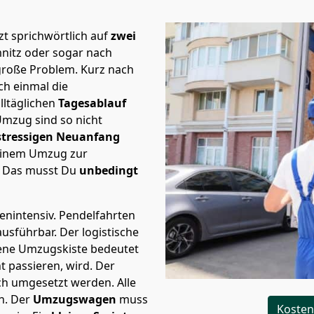
t sprichwörtlich auf
zwei
mnitz oder sogar nach
 große Problem.
Kurz nach
h einmal die
lltäglichen
Tagesablauf
Umzug sind so nicht
stressigen Neuanfang
 einem Umzug zur
. Das musst Du
unbedingt
tenintensiv. Pendelfahrten
ausführbar.
Der logistische
sene Umzugskiste bedeutet
ht passieren, wird.
Der
ch umgesetzt werden. Alle
n. Der
Umzugswagen
muss
Kosten