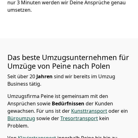
nur
3
Minuten werden wir Deine Ansprüche genau
umsetzen.
Das beste Umzugsunternehmen für
Umzüge von
Peine
nach Polen
Seit über
20
Jahren
sind wir bereits im Umzug
Business tätig.
Umzugsfirma Peine
ist gemeinsam mit den
Ansprüchen sowie
Bedürfnissen
der Kunden
gewachsen. Für uns ist der
Kunsttransport
oder ein
Büroumzug
sowie der
Tresortransport
kein
Problem.
Von
Klaviertransport
innerhalb
Peine
bis hin zu