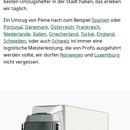
besten Umzugshelfer in der Stadt haben, das erleben
wir täglich.
Ein Umzug von Peine nach zum Beispiel
Spanien
oder
Portugal
,
Dänemark
,
Österreich
,
Frankreich
,
Niederlande
,
Italien
,
Griechenland
,
Türkei
,
England
,
Schweden
, oder auch
Schweiz
ist immer eine
logistische Meisterleistung, die von Profis ausgeführt
werden sollte, wir dürfen
Norwegen
und
Luxemburg
nicht vergessen.